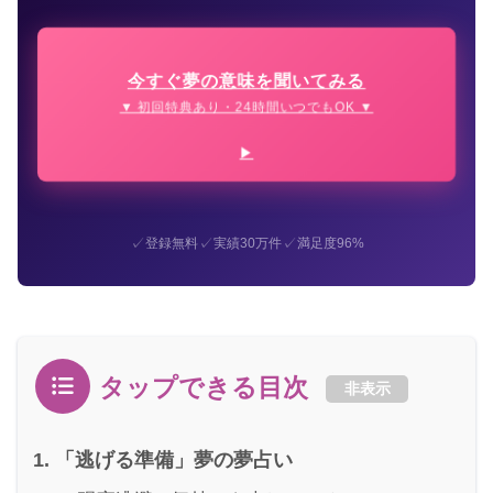
今すぐ夢の意味を聞いてみる
▼ 初回特典あり・24時間いつでもOK ▼
✓
✓
✓
登録無料
実績30万件
満足度96%
タップできる目次
非表示
「逃げる準備」夢の夢占い