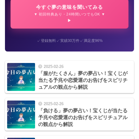
今すぐ夢の意味を聞いてみる
▼ 初回特典あり・24時間いつでもOK ▼
✓
✓
✓
登録無料
実績30万件
満足度96%
2025-02-26
「服がたくさん」夢の夢占い！宝くじが
当たる予兆や恋愛運のお告げをスピリチ
ュアルの観点から解説
2025-02-26
「負ける」夢の夢占い！宝くじが当たる
予兆や恋愛運のお告げをスピリチュアル
の観点から解説