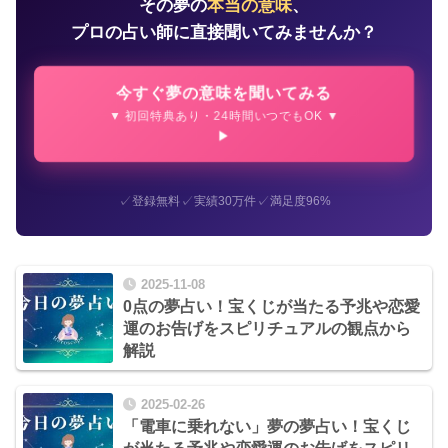
その夢の
本当の意味
、
プロの占い師に直接聞いてみませんか？
今すぐ夢の意味を聞いてみる
▼ 初回特典あり・24時間いつでもOK ▼
✓
✓
✓
登録無料
実績30万件
満足度96%
2025-11-08
0点の夢占い！宝くじが当たる予兆や恋愛
運のお告げをスピリチュアルの観点から
解説
2025-02-26
「電車に乗れない」夢の夢占い！宝くじ