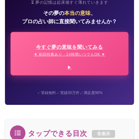
⏳ 夢の記憶は起床後すぐ薄れていきます
その夢の
本当の意味
、
プロの占い師に直接聞いてみませんか？
今すぐ夢の意味を聞いてみる
▼ 初回特典あり・24時間いつでもOK ▼
✓
✓
✓
登録無料
実績30万件
満足度96%
タップできる目次
非表示