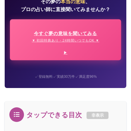
その夢の
本当の意味
、
プロの占い師に直接聞いてみませんか？
今すぐ夢の意味を聞いてみる
▼ 初回特典あり・24時間いつでもOK ▼
✓
✓
✓
登録無料
実績30万件
満足度96%
タップできる目次
非表示