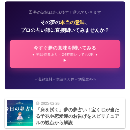
⏳ 夢の記憶は起床後すぐ薄れていきます
その夢の
本当の意味
、
プロの占い師に直接聞いてみませんか？
今すぐ夢の意味を聞いてみる
▼ 初回特典あり・24時間いつでもOK ▼
✓
✓
✓
登録無料
実績30万件
満足度96%
2025-02-26
「床を拭く」夢の夢占い！宝くじが当た
る予兆や恋愛運のお告げをスピリチュア
ルの観点から解説