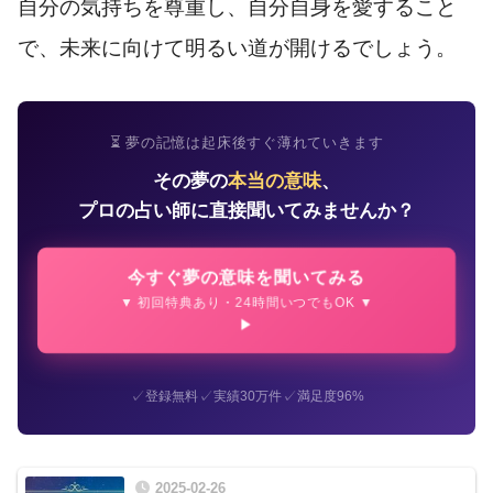
自分の気持ちを尊重し、自分自身を愛すること
で、未来に向けて明るい道が開けるでしょう。
⏳ 夢の記憶は起床後すぐ薄れていきます
その夢の
本当の意味
、
プロの占い師に直接聞いてみませんか？
今すぐ夢の意味を聞いてみる
▼ 初回特典あり・24時間いつでもOK ▼
✓
✓
✓
登録無料
実績30万件
満足度96%
2025-02-26