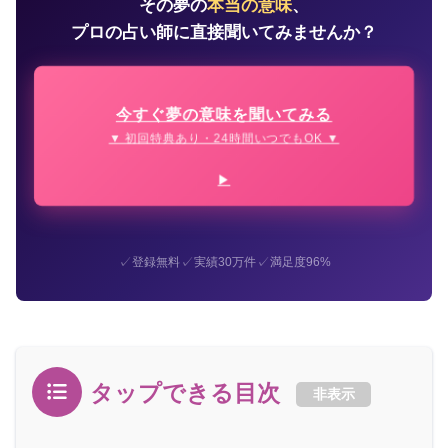
その夢の
本当の意味
、
プロの占い師に直接聞いてみませんか？
今すぐ夢の意味を聞いてみる
▼ 初回特典あり・24時間いつでもOK ▼
✓
✓
✓
登録無料
実績30万件
満足度96%
タップできる目次
非表示