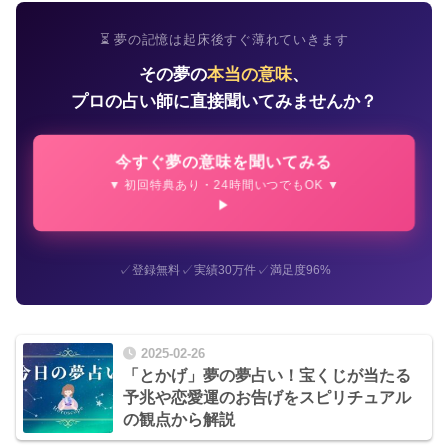
⏳ 夢の記憶は起床後すぐ薄れていきます
その夢の
本当の意味
、
プロの占い師に直接聞いてみませんか？
今すぐ夢の意味を聞いてみる
▼ 初回特典あり・24時間いつでもOK ▼
✓
✓
✓
登録無料
実績30万件
満足度96%
2025-02-26
「とかげ」夢の夢占い！宝くじが当たる
予兆や恋愛運のお告げをスピリチュアル
の観点から解説