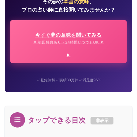
その夢の
本当の意味
、
プロの占い師に直接聞いてみませんか？
今すぐ夢の意味を聞いてみる
▼ 初回特典あり・24時間いつでもOK ▼
✓
✓
✓
登録無料
実績30万件
満足度96%
タップできる目次
非表示