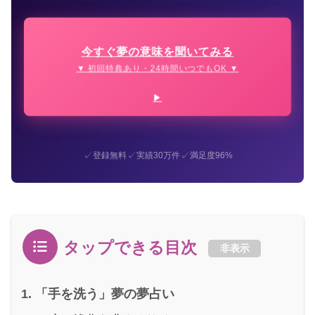
今すぐ夢の意味を聞いてみる
▼ 初回特典あり・24時間いつでもOK ▼
✓
✓
✓
登録無料
実績30万件
満足度96%
タップできる目次
非表示
「手を洗う」夢の夢占い