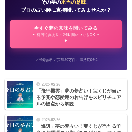
その夢の
本当の意味
、
プロの占い師に直接聞いてみませんか？
今すぐ夢の意味を聞いてみる
▼ 初回特典あり・24時間いつでもOK ▼
✓
✓
✓
登録無料
実績30万件
満足度96%
2025-02-26
「飛行機雲」夢の夢占い！宝くじが当た
る予兆や恋愛運のお告げをスピリチュア
ルの観点から解説
2025-02-26
「海辺」夢の夢占い！宝くじが当たる予