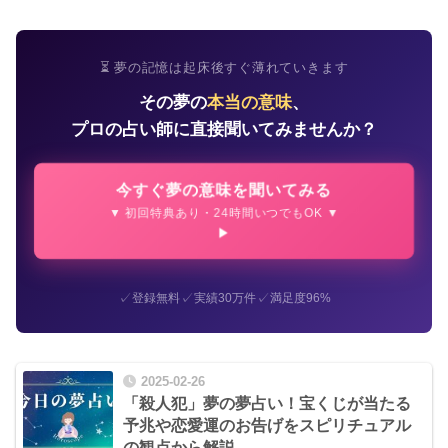
⏳ 夢の記憶は起床後すぐ薄れていきます
その夢の
本当の意味
、
プロの占い師に直接聞いてみませんか？
今すぐ夢の意味を聞いてみる
▼ 初回特典あり・24時間いつでもOK ▼
✓
✓
✓
登録無料
実績30万件
満足度96%
2025-02-26
「殺人犯」夢の夢占い！宝くじが当たる
予兆や恋愛運のお告げをスピリチュアル
の観点から解説