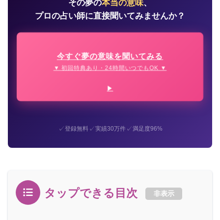
その夢の
本当の意味
、
プロの占い師に直接聞いてみませんか？
今すぐ夢の意味を聞いてみる
▼ 初回特典あり・24時間いつでもOK ▼
✓
✓
✓
登録無料
実績30万件
満足度96%
タップできる目次
非表示