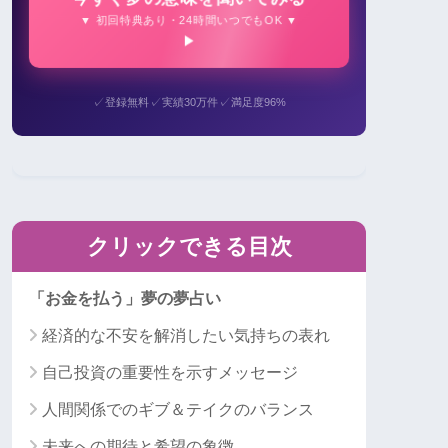
▼ 初回特典あり・24時間いつでもOK ▼
✓
✓
✓
登録無料
実績30万件
満足度96%
クリックできる目次
「お金を払う」夢の夢占い
経済的な不安を解消したい気持ちの表れ
自己投資の重要性を示すメッセージ
人間関係でのギブ＆テイクのバランス
未来への期待と希望の象徴