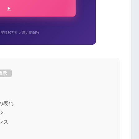
✓
✓
実績30万件
満足度96%
表示
の表れ
ジ
ンス