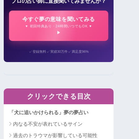
プロの占い師に直接聞いてみませんか？
今すぐ夢の意味を聞いてみる
▼ 初回特典あり・24時間いつでもOK ▼
✓
✓
✓
登録無料
実績30万件
満足度96%
クリックできる目次
「犬に追いかけられる」夢の夢占い
内なる不安が表れているサイン
過去のトラウマが影響している可能性