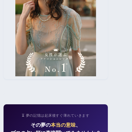
⏳ 夢の記憶は起床後すぐ薄れていきます
その夢の
本当の意味
、