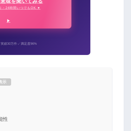
の意味を聞いてみる
り・24時間いつでもOK ▼
✓
✓
実績30万件
満足度96%
表示
能性