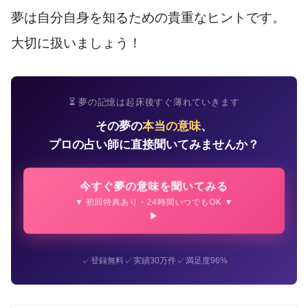
夢は自分自身を知るための貴重なヒントです。
大切に扱いましょう！
⏳ 夢の記憶は起床後すぐ薄れていきます
その夢の
本当の意味
、
プロの占い師に直接聞いてみませんか？
今すぐ夢の意味を聞いてみる
▼ 初回特典あり・24時間いつでもOK ▼
✓
✓
✓
登録無料
実績30万件
満足度96%