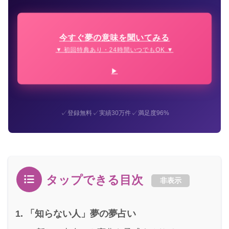
今すぐ夢の意味を聞いてみる
▼ 初回特典あり・24時間いつでもOK ▼
✓
✓
✓
登録無料
実績30万件
満足度96%
タップできる目次
非表示
「知らない人」夢の夢占い