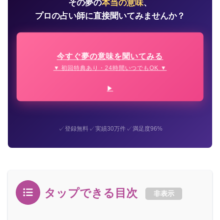
その夢の
本当の意味
、
プロの占い師に直接聞いてみませんか？
今すぐ夢の意味を聞いてみる
▼ 初回特典あり・24時間いつでもOK ▼
✓
✓
✓
登録無料
実績30万件
満足度96%
タップできる目次
非表示