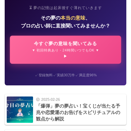
⏳ 夢の記憶は起床後すぐ薄れていきます
その夢の
本当の意味
、
プロの占い師に直接聞いてみませんか？
今すぐ夢の意味を聞いてみる
▼ 初回特典あり・24時間いつでもOK ▼
✓
✓
✓
登録無料
実績30万件
満足度96%
2025-02-26
「爆弾」夢の夢占い！宝くじが当たる予
兆や恋愛運のお告げをスピリチュアルの
観点から解説