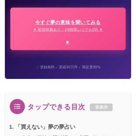
今すぐ夢の意味を聞いてみる
▼ 初回特典あり・24時間いつでもOK ▼
✓
✓
✓
登録無料
実績30万件
満足度96%
タップできる目次
非表示
「買えない」夢の夢占い