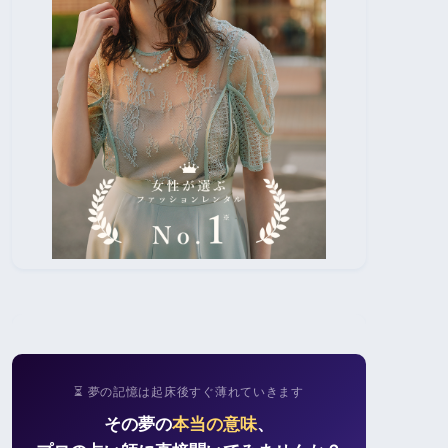
⏳ 夢の記憶は起床後すぐ薄れていきます
その夢の
本当の意味
、