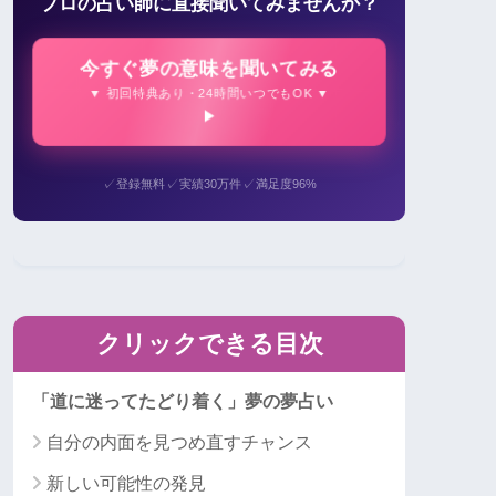
プロの占い師に直接聞いてみませんか？
今すぐ夢の意味を聞いてみる
▼ 初回特典あり・24時間いつでもOK ▼
✓
✓
✓
登録無料
実績30万件
満足度96%
クリックできる目次
「道に迷ってたどり着く」夢の夢占い
自分の内面を見つめ直すチャンス
新しい可能性の発見