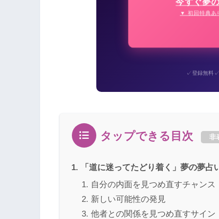
今すぐ夢
▼ 初回特典あ
✓
登録無料
タップできる目次
非
「道に迷ってたどり着く」夢の夢占
自分の内面を見つめ直すチャンス
新しい可能性の発見
他者との関係を見つめ直すサイン