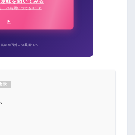
の意味を聞いてみる
り・24時間いつでもOK ▼
✓
✓
実績30万件
満足度96%
表示
い