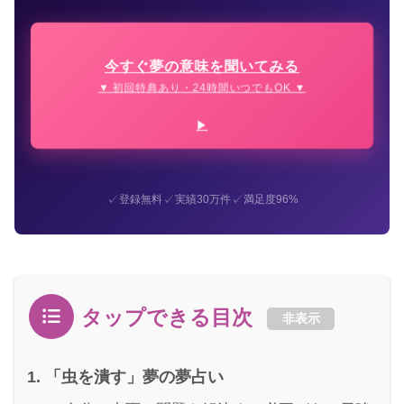
今すぐ夢の意味を聞いてみる
▼ 初回特典あり・24時間いつでもOK ▼
✓
✓
✓
登録無料
実績30万件
満足度96%
タップできる目次
非表示
「虫を潰す」夢の夢占い