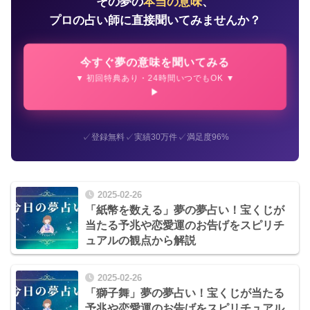
その夢の
本当の意味
、
プロの占い師に直接聞いてみませんか？
今すぐ夢の意味を聞いてみる
▼ 初回特典あり・24時間いつでもOK ▼
✓
✓
✓
登録無料
実績30万件
満足度96%
2025-02-26
「紙幣を数える」夢の夢占い！宝くじが
当たる予兆や恋愛運のお告げをスピリチ
ュアルの観点から解説
2025-02-26
「獅子舞」夢の夢占い！宝くじが当たる
予兆や恋愛運のお告げをスピリチュアル