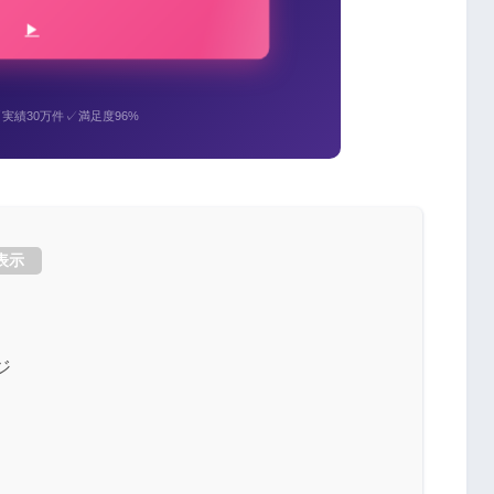
✓
✓
実績30万件
満足度96%
表示
ジ