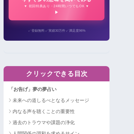
▼ 初回特典あり・24時間いつでもOK ▼
✓
✓
✓
登録無料
実績30万件
満足度96%
クリックできる目次
「お告げ」夢の夢占い
未来への道しるべとなるメッセージ
内なる声を聴くことの重要性
過去のトラウマや課題の浄化
人間関係の調和を求めるサイン