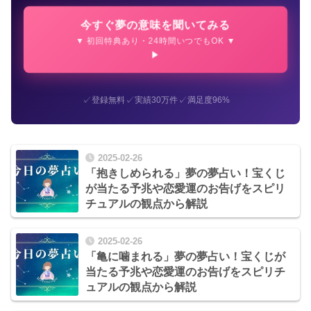
今すぐ夢の意味を聞いてみる
▼ 初回特典あり・24時間いつでもOK ▼
✓
✓
✓
登録無料
実績30万件
満足度96%
2025-02-26
「抱きしめられる」夢の夢占い！宝くじ
が当たる予兆や恋愛運のお告げをスピリ
チュアルの観点から解説
2025-02-26
「亀に噛まれる」夢の夢占い！宝くじが
当たる予兆や恋愛運のお告げをスピリチ
ュアルの観点から解説