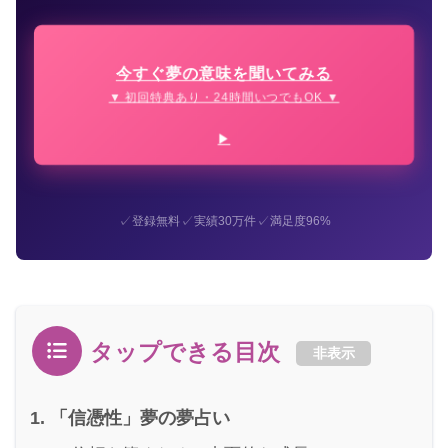
今すぐ夢の意味を聞いてみる
▼ 初回特典あり・24時間いつでもOK ▼
✓
✓
✓
登録無料
実績30万件
満足度96%
タップできる目次
非表示
「信憑性」夢の夢占い