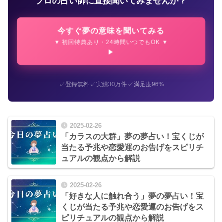
プロの占い師に直接聞いてみませんか？
今すぐ夢の意味を聞いてみる
▼ 初回特典あり・24時間いつでもOK ▼
✓
✓
✓
登録無料
実績30万件
満足度96%
2025-02-26
「カラスの大群」夢の夢占い！宝くじが
当たる予兆や恋愛運のお告げをスピリチ
ュアルの観点から解説
2025-02-26
「好きな人に触れ合う」夢の夢占い！宝
くじが当たる予兆や恋愛運のお告げをス
ピリチュアルの観点から解説