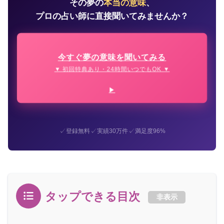
その夢の
本当の意味
、
プロの占い師に直接聞いてみませんか？
今すぐ夢の意味を聞いてみる
▼ 初回特典あり・24時間いつでもOK ▼
✓
✓
✓
登録無料
実績30万件
満足度96%
タップできる目次
非表示