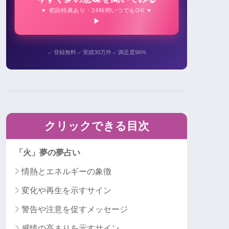
▼ 初回特典あり・24時間いつでもOK ▼
✓
✓
✓
登録無料
実績30万件
満足度96%
クリックできる目次
「火」夢の夢占い
情熱とエネルギーの象徴
変化や再生を示すサイン
警告や注意を促すメッセージ
感情の高まりを示すサイン