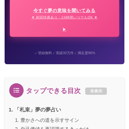
今すぐ夢の意味を聞いてみる
▼ 初回特典あり・24時間いつでもOK ▼
✓
✓
✓
登録無料
実績30万件
満足度96%
タップできる目次
非表示
「札束」夢の夢占い
豊かさへの道を示すサイン