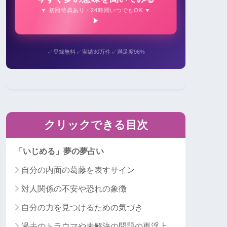
▼ 初回特典あり・24時間いつでもOK ▼
✓
✓
✓
登録無料
実績30万件
満足度96%
クリックできる目次
「いじめる」夢の夢占い
自分の内面の葛藤を表すサイン
対人関係の不安や恐れの象徴
自分の力を見つけるための気づき
過去のトラウマや未解決の問題の再浮上