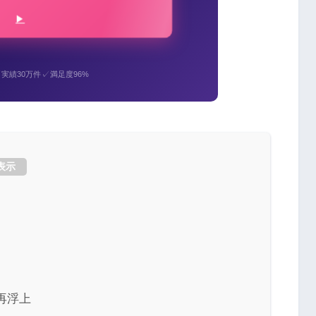
✓
✓
実績30万件
満足度96%
表示
再浮上