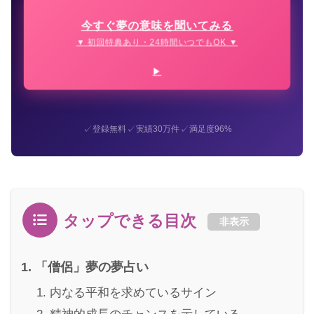
今すぐ夢の意味を聞いてみる
▼ 初回特典あり・24時間いつでもOK ▼
✓
✓
✓
登録無料
実績30万件
満足度96%
タップできる目次
非表示
「僧侶」夢の夢占い
内なる平和を求めているサイン