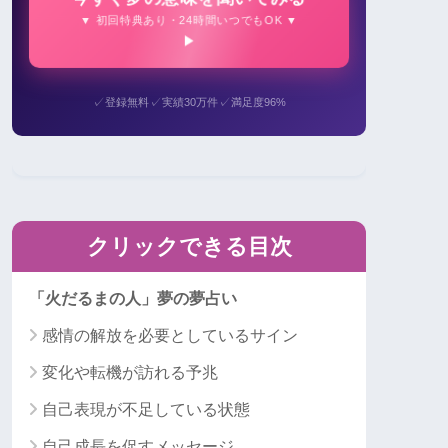
▼ 初回特典あり・24時間いつでもOK ▼
✓
✓
✓
登録無料
実績30万件
満足度96%
クリックできる目次
「火だるまの人」夢の夢占い
感情の解放を必要としているサイン
変化や転機が訪れる予兆
自己表現が不足している状態
自己成長を促すメッセージ