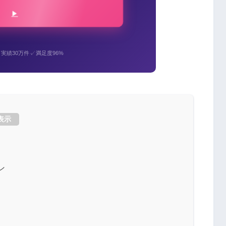
✓
✓
実績30万件
満足度96%
表示
ン