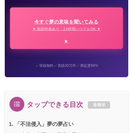
今すぐ夢の意味を聞いてみる
▼ 初回特典あり・24時間いつでもOK ▼
✓
✓
✓
登録無料
実績30万件
満足度96%
タップできる目次
非表示
「不法侵入」夢の夢占い