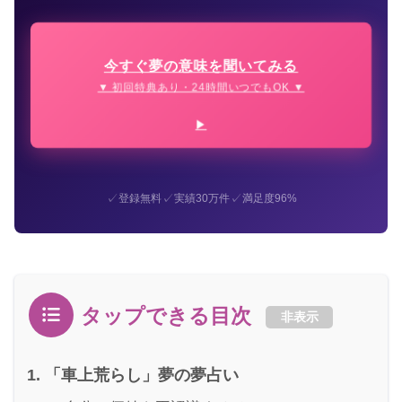
今すぐ夢の意味を聞いてみる
▼ 初回特典あり・24時間いつでもOK ▼
✓
✓
✓
登録無料
実績30万件
満足度96%
タップできる目次
非表示
「車上荒らし」夢の夢占い