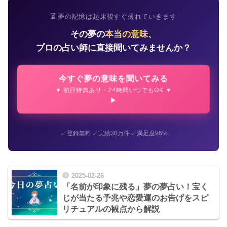
⏳ 夢の記憶は起床後すぐ薄れていきます
その夢の
本当の意味
、
プロの占い師に直接聞いてみませんか？
今すぐ夢の意味を聞いてみる
▼ 初回特典あり・24時間いつでもOK ▼
✓
✓
✓
登録無料
実績30万件
満足度96%
2025-02-26
「名前が印象に残る」夢の夢占い！宝く
じが当たる予兆や恋愛運のお告げをスピ
リチュアルの観点から解説