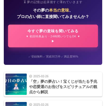
⏳ 夢の記憶は起床後すぐ薄れていきます
その夢の
本当の意味
、
プロの占い師に直接聞いてみませんか？
今すぐ夢の意味を聞いてみる
▼ 初回特典あり・24時間いつでもOK ▼
✓
✓
✓
登録無料
実績30万件
満足度96%
2025-02-26
「空」夢の夢占い！宝くじが当たる予兆
や恋愛運のお告げをスピリチュアルの観
点から解説
2025-02-26