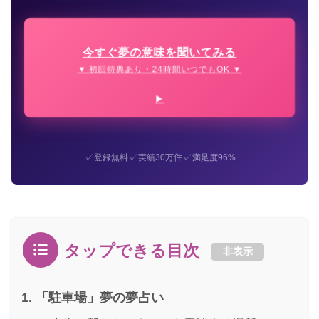
今すぐ夢の意味を聞いてみる
▼ 初回特典あり・24時間いつでもOK ▼
✓
✓
✓
登録無料
実績30万件
満足度96%
タップできる目次
非表示
「駐車場」夢の夢占い