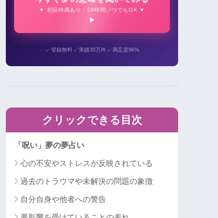
▼ 初回特典あり・24時間いつでもOK ▼
✓
✓
✓
登録無料
実績30万件
満足度96%
クリックできる目次
「呪い」夢の夢占い
心の不安やストレスが反映されている
過去のトラウマや未解決の問題の象徴
自分自身や他者への警告
悪影響を受けていることの表れ