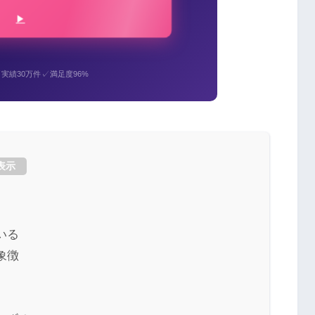
✓
✓
実績30万件
満足度96%
表示
いる
象徴