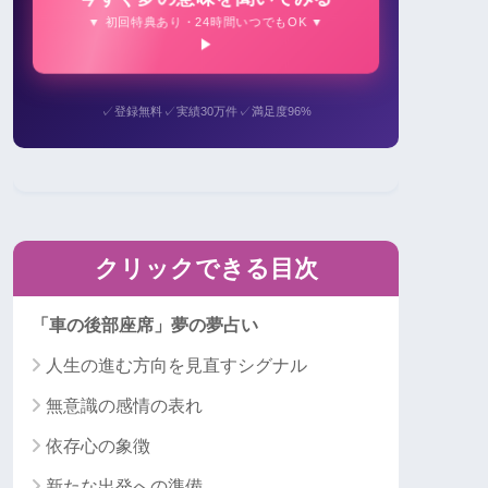
▼ 初回特典あり・24時間いつでもOK ▼
✓
✓
✓
登録無料
実績30万件
満足度96%
クリックできる目次
「車の後部座席」夢の夢占い
人生の進む方向を見直すシグナル
無意識の感情の表れ
依存心の象徴
新たな出発への準備