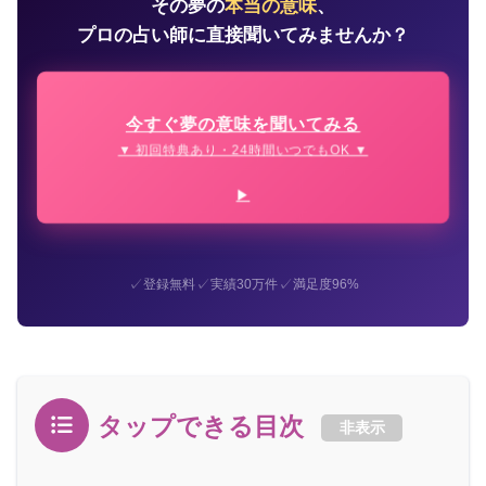
その夢の
本当の意味
、
プロの占い師に直接聞いてみませんか？
今すぐ夢の意味を聞いてみる
▼ 初回特典あり・24時間いつでもOK ▼
✓
✓
✓
登録無料
実績30万件
満足度96%
タップできる目次
非表示