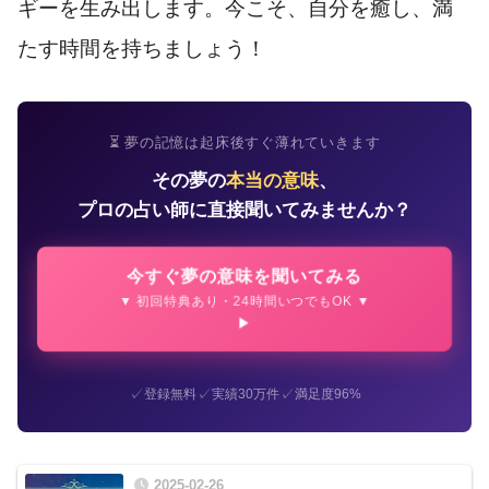
ギーを生み出します。今こそ、自分を癒し、満
たす時間を持ちましょう！
⏳ 夢の記憶は起床後すぐ薄れていきます
その夢の
本当の意味
、
プロの占い師に直接聞いてみませんか？
今すぐ夢の意味を聞いてみる
▼ 初回特典あり・24時間いつでもOK ▼
✓
✓
✓
登録無料
実績30万件
満足度96%
2025-02-26