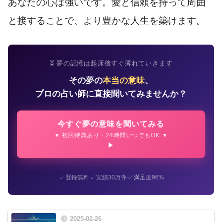
あなたの心は強いです。愛と信頼を持って周囲
と接することで、より豊かな人生を築けます。
⏳ 夢の記憶は起床後すぐ薄れていきます
その夢の
本当の意味
、
プロの占い師に直接聞いてみませんか？
今すぐ夢の意味を聞いてみる
▼ 初回特典あり・24時間いつでもOK ▼
✓
✓
✓
登録無料
実績30万件
満足度96%
2025-02-26