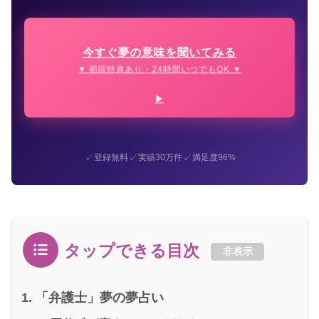
今すぐ夢の意味を聞いてみる
▼ 初回特典あり・24時間いつでもOK ▼
✓
✓
✓
登録無料
実績30万件
満足度96%
タップできる目次
非表示
「弁護士」夢の夢占い