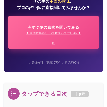
その夢の
本当の意味
、
プロの占い師に直接聞いてみませんか？
今すぐ夢の意味を聞いてみる
▼ 初回特典あり・24時間いつでもOK ▼
✓
✓
✓
登録無料
実績30万件
満足度96%
タップできる目次
非表示