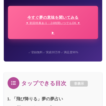
今すぐ夢の意味を聞いてみる
▼ 初回特典あり・24時間いつでもOK ▼
✓
✓
✓
登録無料
実績30万件
満足度96%
タップできる目次
非表示
「飛び降りる」夢の夢占い