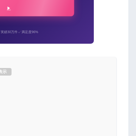
✓
✓
実績30万件
満足度96%
表示