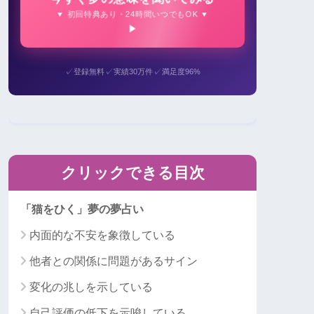
▼ 初回特典あり・24時間いつでもOK ▼
✓
✓
✓
登録無料
実績30万件
満足度96%
クリックできる目次
「猫をひく」夢の夢占い
内面的な不安を象徴している
他者との関係に問題があるサイン
変化の兆しを示している
自己評価の低下を示唆している