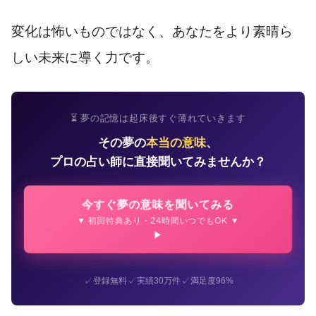
変化は怖いものではなく、あなたをより素晴ら
しい未来に導く力です。
⏳ 夢の記憶は起床後すぐ薄れていきます
その夢の
本当の意味
、
プロの占い師に直接聞いてみませんか？
今すぐ夢の意味を聞いてみる
▼ 初回特典あり・24時間いつでもOK ▼
✓
✓
✓
登録無料
実績30万件
満足度96%