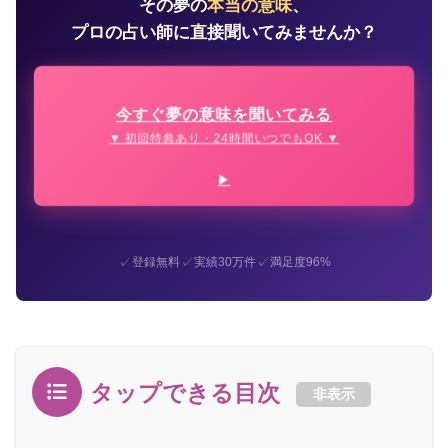
その夢の
本当の意味
、
プロの占い師に直接聞いてみませんか？
今すぐ夢の意味を聞いてみる
▼ 初回特典あり・24時間いつでもOK ▼
✓
✓
✓
登録無料
実績30万件
満足度96%
タップできる目次
非表示