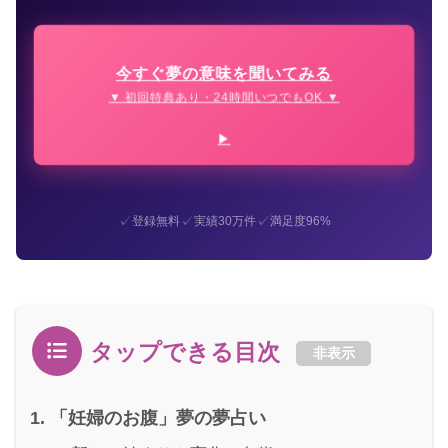
今すぐ夢の意味を聞いてみる
▼ 初回特典あり・24時間いつでもOK ▼
✓
✓
✓
登録無料
実績30万件
満足度96%
タップできる目次
非表示
「妊婦のお腹」夢の夢占い