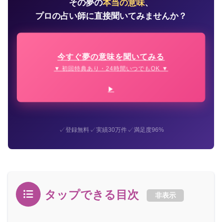
その夢の
本当の意味
、
プロの占い師に直接聞いてみませんか？
今すぐ夢の意味を聞いてみる
▼ 初回特典あり・24時間いつでもOK ▼
✓
✓
✓
登録無料
実績30万件
満足度96%
タップできる目次
非表示