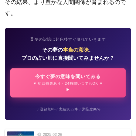
その結果、より豊かな人間関係が育まれるので
す。
⏳ 夢の記憶は起床後すぐ薄れていきます
その夢の
本当の意味
、
プロの占い師に直接聞いてみませんか？
今すぐ夢の意味を聞いてみる
▼ 初回特典あり・24時間いつでもOK ▼
✓
✓
✓
登録無料
実績30万件
満足度96%
2025-02-26