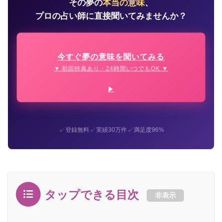
その夢の
本当の意味
、
プロの占い師に直接聞いてみませんか？
今すぐ夢の意味を聞いてみる
▼ 初回特典あり・24時間いつでもOK ▼
✓
✓
✓
登録無料
実績30万件
満足度96%
タップできる目次
非表示