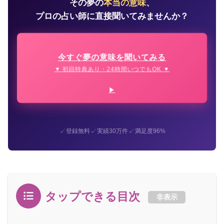
その夢の
本当の意味
、
プロの占い師に直接聞いてみませんか？
今すぐ夢の意味を聞いてみる
▼ 初回特典あり・24時間いつでもOK ▼
✓
✓
✓
登録無料
実績30万件
満足度96%
タップできる目次
非表示