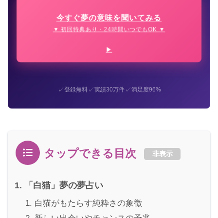
今すぐ夢の意味を聞いてみる
▼ 初回特典あり・24時間いつでもOK ▼
✓
✓
✓
登録無料
実績30万件
満足度96%
タップできる目次
非表示
「白猫」夢の夢占い
白猫がもたらす純粋さの象徴