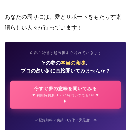
あなたの周りには、愛とサポートをもたらす素
晴らしい人々が待っています！
⏳ 夢の記憶は起床後すぐ薄れていきます
その夢の
本当の意味
、
プロの占い師に直接聞いてみませんか？
今すぐ夢の意味を聞いてみる
▼ 初回特典あり・24時間いつでもOK ▼
✓
✓
✓
登録無料
実績30万件
満足度96%