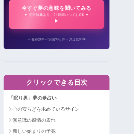
今すぐ夢の意味を聞いてみる
▼ 初回特典あり・24時間いつでもOK ▼
✓
✓
✓
登録無料
実績30万件
満足度96%
クリックできる目次
「眠り男」夢の夢占い
心の安らぎを求めているサイン
無意識の感情の表れ
新しい始まりの予兆