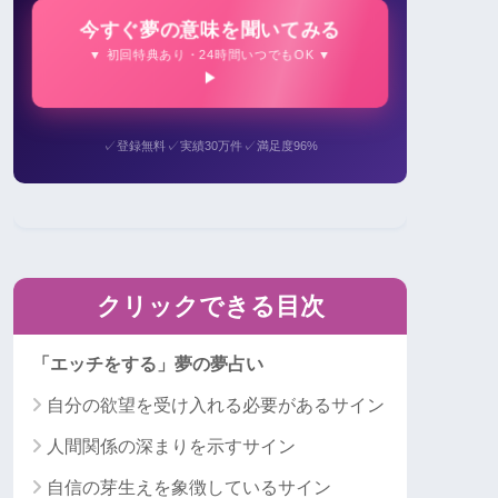
今すぐ夢の意味を聞いてみる
▼ 初回特典あり・24時間いつでもOK ▼
✓
✓
✓
登録無料
実績30万件
満足度96%
クリックできる目次
「エッチをする」夢の夢占い
自分の欲望を受け入れる必要があるサイン
人間関係の深まりを示すサイン
自信の芽生えを象徴しているサイン