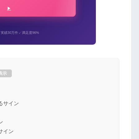
✓
✓
実績30万件
満足度96%
表示
るサイン
ン
サイン