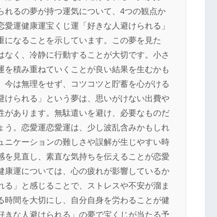
られるの夢が持つ運気について、4つの観点か
恋愛運健康運宝くじ運「好きな人避けられる」
重になることを示しています。この夢を見た
はなく、冷静に行動することが大切です。小さ
運を積み重ねていくことが良い結果を生むかも
、今は無理をせず、コツコツと貯蓄を心がける
避けられる」という夢は、思いがけない出費や
性があります。無駄遣いを避け、必要なものだ
ょう。恋愛運恋愛運は、少し波乱含みかもしれ
ュニケーションの難しさや誤解が生じやすい時
感を見直し、素直な気持ちを伝えることが恋愛
健康運については、心の疲れが影響しているか
れる」と感じることで、ストレスや不安が溜ま
る時間を大切にし、自分自身を労わることが健
好きな人避けられる」の夢で宝くじが当たる予