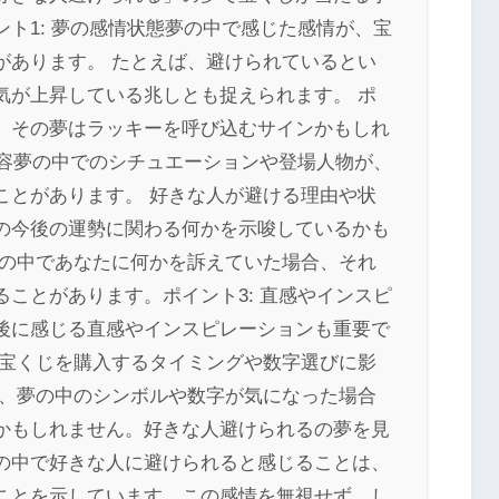
ト1: 夢の感情状態夢の中で感じた感情が、宝
があります。 たとえば、避けられているとい
気が上昇している兆しとも捉えられます。 ポ
、その夢はラッキーを呼び込むサインかもしれ
内容夢の中でのシチュエーションや登場人物が、
ことがあります。 好きな人が避ける理由や状
の今後の運勢に関わる何かを示唆しているかも
夢の中であなたに何かを訴えていた場合、それ
ことがあります。ポイント3: 直感やインスピ
後に感じる直感やインスピレーションも重要で
、宝くじを購入するタイミングや数字選びに影
に、夢の中のシンボルや数字が気になった場合
かもしれません。好きな人避けられるの夢を見
の中で好きな人に避けられると感じることは、
ことを示しています。この感情を無視せず、し