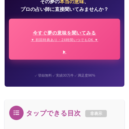
その夢の
本当の意味
、
プロの占い師に直接聞いてみませんか？
今すぐ夢の意味を聞いてみる
▼ 初回特典あり・24時間いつでもOK ▼
✓
✓
✓
登録無料
実績30万件
満足度96%
タップできる目次
非表示