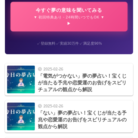
今すぐ夢の意味を聞いてみる
▼ 初回特典あり・24時間いつでもOK ▼
✓
✓
✓
登録無料
実績30万件
満足度96%
2025-02-26
「電気がつかない」夢の夢占い！宝くじ
が当たる予兆や恋愛運のお告げをスピリ
チュアルの観点から解説
2025-02-26
「ない」夢の夢占い！宝くじが当たる予
兆や恋愛運のお告げをスピリチュアルの
観点から解説