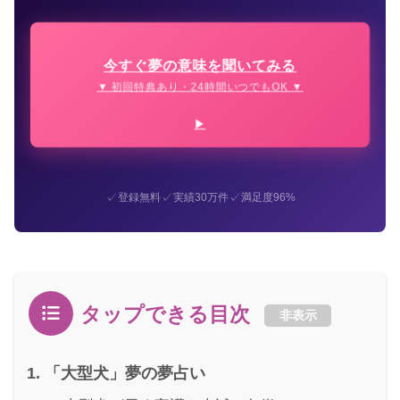
今すぐ夢の意味を聞いてみる
▼ 初回特典あり・24時間いつでもOK ▼
✓
✓
✓
登録無料
実績30万件
満足度96%
タップできる目次
非表示
「大型犬」夢の夢占い