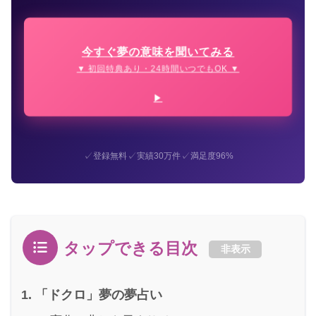
今すぐ夢の意味を聞いてみる
▼ 初回特典あり・24時間いつでもOK ▼
✓
✓
✓
登録無料
実績30万件
満足度96%
タップできる目次
非表示
「ドクロ」夢の夢占い