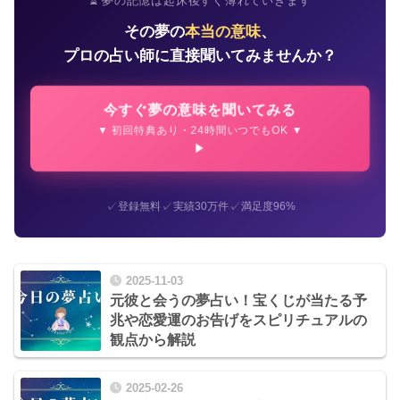
⏳ 夢の記憶は起床後すぐ薄れていきます
その夢の
本当の意味
、
プロの占い師に直接聞いてみませんか？
今すぐ夢の意味を聞いてみる
▼ 初回特典あり・24時間いつでもOK ▼
✓
✓
✓
登録無料
実績30万件
満足度96%
2025-11-03
元彼と会うの夢占い！宝くじが当たる予
兆や恋愛運のお告げをスピリチュアルの
観点から解説
2025-02-26