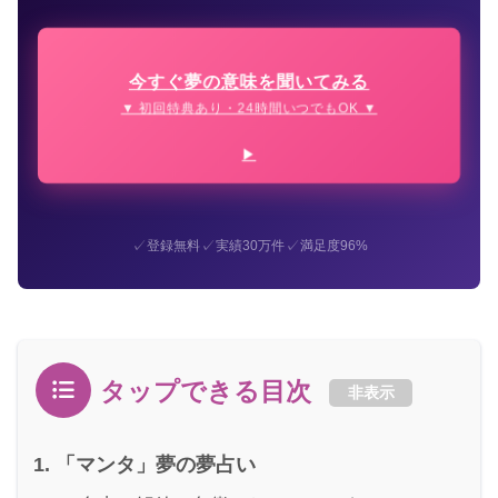
今すぐ夢の意味を聞いてみる
▼ 初回特典あり・24時間いつでもOK ▼
✓
✓
✓
登録無料
実績30万件
満足度96%
タップできる目次
非表示
「マンタ」夢の夢占い