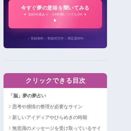
今すぐ夢の意味を聞いてみる
▼ 初回特典あり・24時間いつでもOK ▼
✓
✓
✓
登録無料
実績30万件
満足度96%
クリックできる目次
「脳」夢の夢占い
思考や感情の整理が必要なサイン
新しいアイディアやひらめきの時期
無意識のメッセージを受け取っているサイ