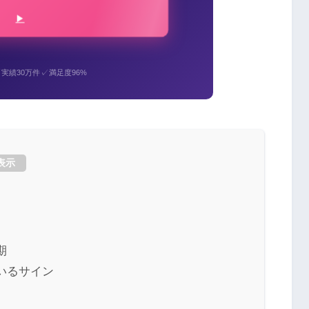
✓
✓
実績30万件
満足度96%
表示
期
いるサイン