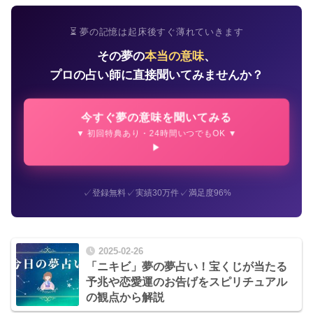
⏳ 夢の記憶は起床後すぐ薄れていきます
その夢の
本当の意味
、
プロの占い師に直接聞いてみませんか？
今すぐ夢の意味を聞いてみる
▼ 初回特典あり・24時間いつでもOK ▼
✓
✓
✓
登録無料
実績30万件
満足度96%
2025-02-26
「ニキビ」夢の夢占い！宝くじが当たる
予兆や恋愛運のお告げをスピリチュアル
の観点から解説