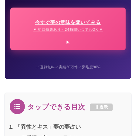
今すぐ夢の意味を聞いてみる
▼ 初回特典あり・24時間いつでもOK ▼
✓
✓
✓
登録無料
実績30万件
満足度96%
タップできる目次
非表示
「異性とキス」夢の夢占い