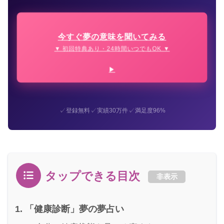
今すぐ夢の意味を聞いてみる
▼ 初回特典あり・24時間いつでもOK ▼
✓
✓
✓
登録無料
実績30万件
満足度96%
タップできる目次
非表示
「健康診断」夢の夢占い