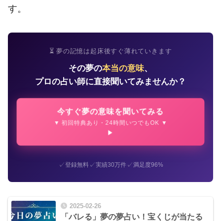
す。
⏳ 夢の記憶は起床後すぐ薄れていきます
その夢の
本当の意味
、
プロの占い師に直接聞いてみませんか？
今すぐ夢の意味を聞いてみる
▼ 初回特典あり・24時間いつでもOK ▼
✓
✓
✓
登録無料
実績30万件
満足度96%
2025-02-26
「バレる」夢の夢占い！宝くじが当たる