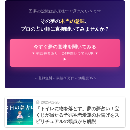
⏳ 夢の記憶は起床後すぐ薄れていきます
その夢の
本当の意味
、
プロの占い師に直接聞いてみませんか？
今すぐ夢の意味を聞いてみる
▼ 初回特典あり・24時間いつでもOK ▼
✓
✓
✓
登録無料
実績30万件
満足度96%
2025-02-26
「トイレに物を落とす」夢の夢占い！宝
くじが当たる予兆や恋愛運のお告げをス
ピリチュアルの観点から解説