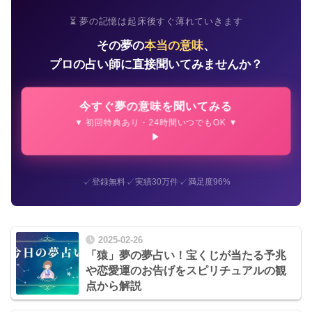
⏳ 夢の記憶は起床後すぐ薄れていきます
その夢の
本当の意味
、
プロの占い師に直接聞いてみませんか？
今すぐ夢の意味を聞いてみる
▼ 初回特典あり・24時間いつでもOK ▼
✓
✓
✓
登録無料
実績30万件
満足度96%
2025-02-26
「猿」夢の夢占い！宝くじが当たる予兆
や恋愛運のお告げをスピリチュアルの観
点から解説