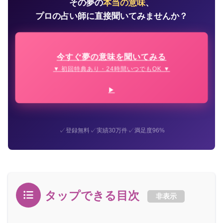
その夢の
本当の意味
、
プロの占い師に直接聞いてみませんか？
今すぐ夢の意味を聞いてみる
▼ 初回特典あり・24時間いつでもOK ▼
✓
✓
✓
登録無料
実績30万件
満足度96%
タップできる目次
非表示